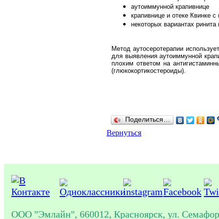
аутоиммунной крапивнице
крапивнице и отеке Квинке с
некоторых вариантах ринита 
Метод аутосеротерапии использует
для выявления аутоиммунной крап
плохим ответом на антигистаминн
(глюкокортикостероиды).
Поделиться…
Вернуться
ООО "Эмлайн", 660012, Красноярск, ул. Семафор