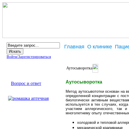
Главная
О клинике
Паци
Войти/
Зарегистрироваться
Брошюра
Аутосыворотка
Информация
Аутосыворотка
Вопрос и ответ
Аллергены
Метод аутосывототки основан на в
определенной концентрации с пост
биологически активным веществам
используется в тех случаях, когд
Наш партнер
участием аллергического, так и
многолетнему опыту отечественных
холодовой и тепловой аллер
механической крапивнице