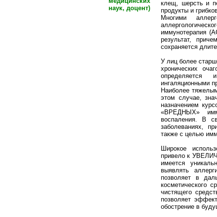
медицинских
клещ, шерсть и п
наук, доцент)
продукты и грибко
Многими аллерг
аллергологическ
иммунотерапия (А
результат, прич
сохраняется длите
У лиц более старш
хронических оча
определяется 
ингаляционными п
Наиболее тяжелым
этом случае, зна
назначением курс
«ВРЕДНЫХ» имму
воспаления. В с
заболеваниях, пр
также с целью им
Широкое использ
привело к УВЕЛИЧ
имеется уникаль
выявлять аллерг
позволяет в дал
косметического с
чистящего средст
позволяет эффект
обострение в буд