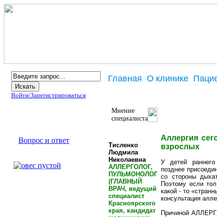
Главная
О клинике
Паци
Войти/
Зарегистрироваться
Мнение
Брошюра
специалиста
Информация
Аллергия сего
Вопрос и ответ
Тисленко
взрослых
Людмила
Аллергены
Николаевна
У детей раннего
АЛЛЕРГОЛОГ,
позднее присоед
ПУЛЬМОНОЛОГ
со стороны дыхат
Наш партнер
(ГЛАВНЫЙ
Поэтому если тол
ВРАЧ, ведущий
какой - то «стран
специалист
консультация алле
Красноярского
края, кандидат
Причиной АЛЛЕРГ