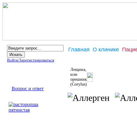
Главная
О клинике
Паци
Войти/
Зарегистрироваться
Лещина,
Брошюра
или
орешник
Информация
(Corylus)
Вопрос и ответ
Аллергены
Наш партнер