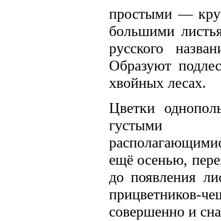
простыми — кру
большими листья
русского назв
Образуют подле
хвойных лесах.
Цветки однопол
густыми ци
располагающимис
ещё осенью, пер
до появления ли
прицветников
совершенно и сн