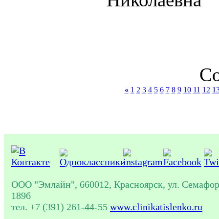
Со
«
1
2
3
4
5
6
7
8
9
10
11
12
1
ООО "Эмлайн", 660012, Красноярск, ул. Семафор
189б
тел. +7 (391) 261-44-55
www.clinikatislenko.ru