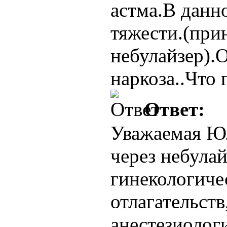
астма.В данн
тяжести.(при
небулайзер).
наркоза..Что 
Ответ:
Уважаемая Юл
через небулай
гинекологиче
отлагательств
анестезиологи